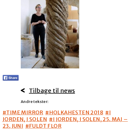
Tilbage til news
Andre tekster:
#TIME MIRROR
#HOLKAHESTEN 2018
#I
JORDEN, I SOLEN
#I JORDEN, I SOLEN, 25. MAJ –
23. JUNI
#FULDT FLOR