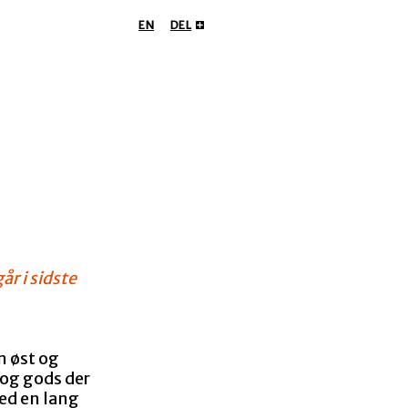
EN
DEL
r i sidste
m øst og
og gods der
med en lang