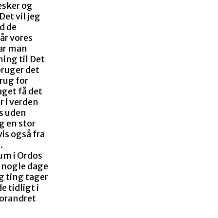
esker og
Det vil jeg
d de
når vores
har man
ing til Det
bruger det
brug for
aget få det
r i verden
es uden
g en stor
vis også fra
.
eum i Ordos
or nogle dage
og ting tager
 tidligt i
forandret