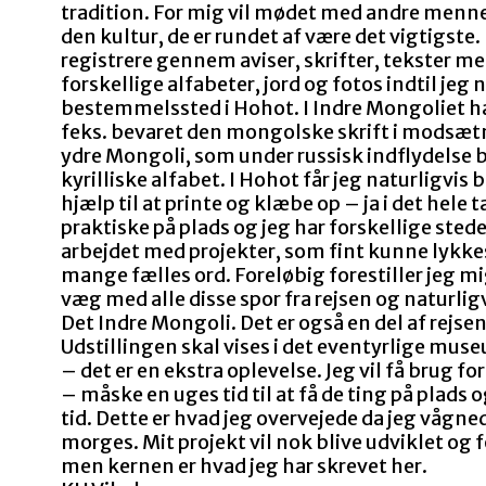
tradition. For mig vil mødet med andre menn
den kultur, de er rundet af være det vigtigste. 
registrere gennem aviser, skrifter, tekster me
forskellige alfabeter, jord og fotos indtil jeg 
bestemmelssted i Hohot. I Indre Mongoliet 
feks. bevaret den mongolske skrift i modsætn
ydre Mongoli, som under russisk indflydelse 
kyrilliske alfabet. I Hohot får jeg naturligvis 
hjælp til at printe og klæbe op – ja i det hele t
praktiske på plads og jeg har forskellige stede
arbejdet med projekter, som fint kunne lykk
mange fælles ord. Foreløbig forestiller jeg mi
væg med alle disse spor fra rejsen og naturlig
Det Indre Mongoli. Det er også en del af rejsen
Udstillingen skal vises i det eventyrlige mus
– det er en ekstra oplevelse. Jeg vil få brug f
– måske en uges tid til at få de ting på plads 
tid. Dette er hvad jeg overvejede da jeg vågnede
morges. Mit projekt vil nok blive udviklet og 
men kernen er hvad jeg har skrevet her.