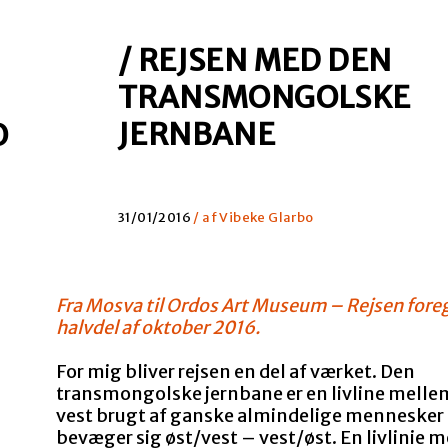
/ REJSEN MED DEN
TRANSMONGOLSKE
JERNBANE
O
31/01/2016
/ af Vibeke Glarbo
Fra Mosva til Ordos Art Museum – Rejsen foregå
halvdel af oktober 2016.
For mig bliver rejsen en del af værket. Den
transmongolske jernbane er en livline melle
vest brugt af ganske almindelige mennesker 
bevæger sig øst/vest – vest/øst. En livlinie 